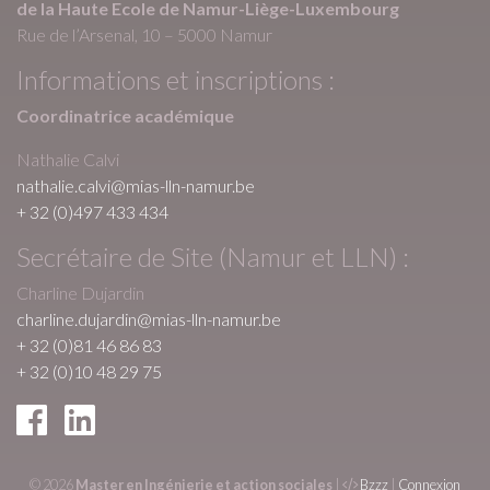
de la Haute Ecole de Namur-Liège-Luxembourg
Rue de l’Arsenal, 10 – 5000 Namur
Informations et inscriptions :
Coordinatrice académique
Nathalie Calvi
nathalie.calvi@mias-lln-namur.be
+ 32 (0)497 433 434
Secrétaire de Site (Namur et LLN) :
Charline Dujardin
charline.dujardin@mias-lln-namur.be
+ 32 (0)81 46 86 83
+ 32 (0)10 48 29 75
© 2026
Master en Ingénierie et action sociales
|
Bzzz
|
Connexion